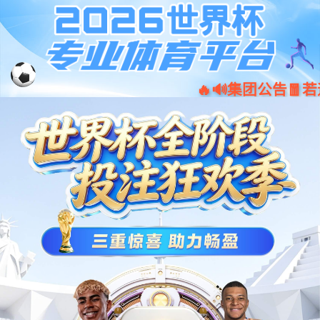
k1体育 - k1体育·39153(十年品牌)值
EN
中
首页
关于胡桃里
音乐现场
胡桃里热点
得信赖
胡桃里公益
投资咨询
联系我们
人才招聘